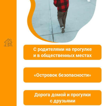
С родителями на прогулке
и в общественных местах
«Островок безопасности»
Дорога домой и прогулки
с друзьями